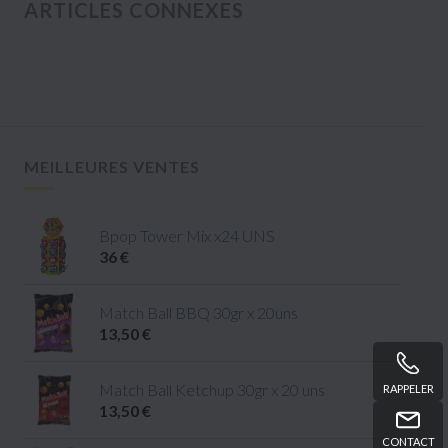
ARTICLES CONNEXES
MEILLEURES VENTES
Bpop Tower Mix x24 UNS
36 €
Match Ball BBQ 30gr x 20uns
13,50 €
Match Ball Ketchup 30gr x 20 uns
RAPPELER
13,50 €
CONTACT