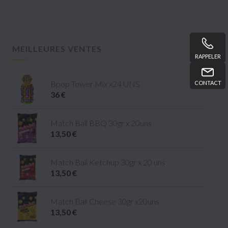
MEILLEURES VENTES
RAPPELER
Bpop Tower Mix x24 UNS
CONTACT
36 €
Match Ball BBQ 30gr x 20uns
13,50 €
Match Ball Ketchup 30gr x 20 uns
13,50 €
Match Ball Cheese 30gr x20uns
13,50 €