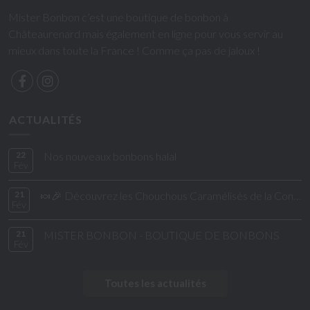
Mister Bonbon c’est une boutique de bonbon à
Châteaurenard mais également en ligne pour vous servir au
mieux dans toute la France ! Comme ça pas de jaloux !
ACTUALITÉS
22
Nos nouveaux bonbons halal
Fév
21
🍬🎉 Découvrez les Chouchous Caramélisés de la Confiserie de César & Léon ! 🎉🍬
Fév
21
MISTER BONBON - BOUTIQUE DE BONBONS
Fév
Toutes les actualités