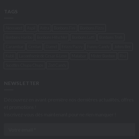
TAGS
Alexsweet
Aspil
Astra
Bonbons Fini
Bonbons Fizzy
Bonbons Haribo
Bonbons Hitschler
Bonbons Lutti
Bonbons Trolli
Carambar
Cerdan
Damel
Frizzy Pazzy
Funny Candy
Johny Bee
Kubli
La confiserie de Cesar & Leon
Malabar
Mister Bonbon
Risi
Sucettes Chupa Chups
Zed Candy
NEWSLETTER
Découvrez en avant-première nos dernières actualités, offres
et promotions !
Inscrivez-vous dès maintenant pour ne rien manquer !