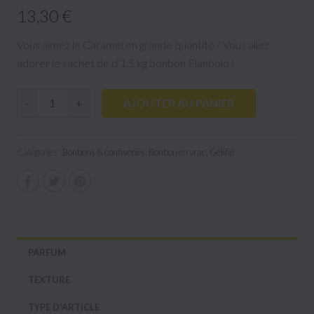
13,30 €
Vous aimez le Caramel en grande quantité ? Vous allez
adorer le sachet de d'1,5 kg bonbon Flanbolo !
AJOUTER AU PANIER
-
+
Catégories :
Bonbons & confiseries
,
Bonbon en vrac
,
Gélifié
PARFUM
TEXTURE
TYPE D'ARTICLE