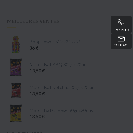
MEILLEURES VENTES
RAPPELER
Bpop Tower Mix x24 UNS
CONTACT
36 €
Match Ball BBQ 30gr x 20uns
13,50 €
Match Ball Ketchup 30gr x 20 uns
13,50 €
Match Ball Cheese 30gr x20uns
13,50 €