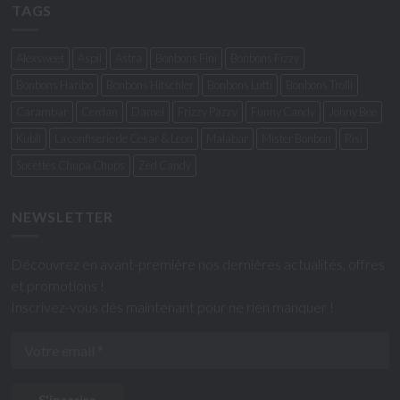
TAGS
Alexsweet
Aspil
Astra
Bonbons Fini
Bonbons Fizzy
Bonbons Haribo
Bonbons Hitschler
Bonbons Lutti
Bonbons Trolli
Carambar
Cerdan
Damel
Frizzy Pazzy
Funny Candy
Johny Bee
Kubli
La confiserie de Cesar & Leon
Malabar
Mister Bonbon
Risi
Sucettes Chupa Chups
Zed Candy
NEWSLETTER
Découvrez en avant-première nos dernières actualités, offres
et promotions !
Inscrivez-vous dès maintenant pour ne rien manquer !
S'inscrire