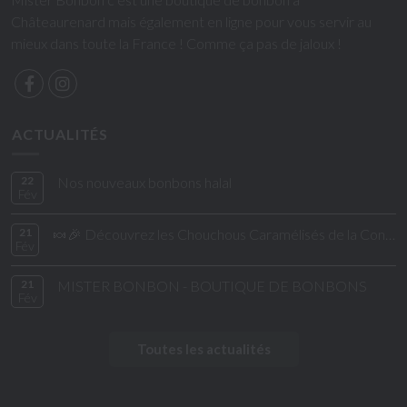
Châteaurenard mais également en ligne pour vous servir au
mieux dans toute la France ! Comme ça pas de jaloux !
ACTUALITÉS
22
Nos nouveaux bonbons halal
Fév
21
🍬🎉 Découvrez les Chouchous Caramélisés de la Confiserie de César & Léon ! 🎉🍬
Fév
21
MISTER BONBON - BOUTIQUE DE BONBONS
Fév
Toutes les actualités