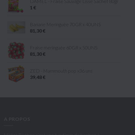
DAMEL - Fraise Sauvage Lisse Sachet 80gr
1 €
Banane Meringuée 70GR x 40UNS
81,30 €
Fraise meringuée 60GR x 50UNS
81,30 €
ZED - Mammouth pop x36 uns
39,48 €
A PROPOS
Mister Bonbon c’est une boutique de bonbon à