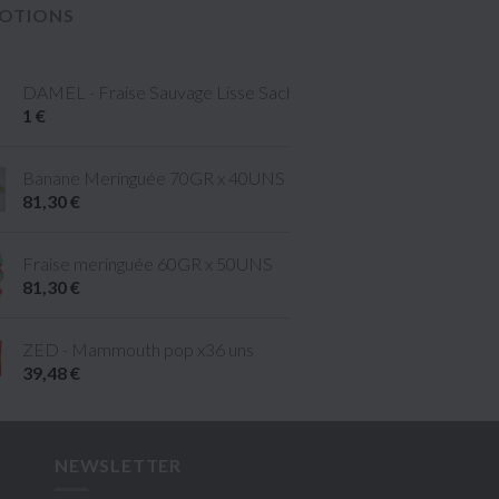
OTIONS
DAMEL - Fraise Sauvage Lisse Sachet 80gr
1 €
taille M
Banane Meringuée 70GR x 40UNS
81,30 €
ille L
Fraise meringuée 60GR x 50UNS
81,30 €
ZED - Mammouth pop x36 uns
39,48 €
NEWSLETTER