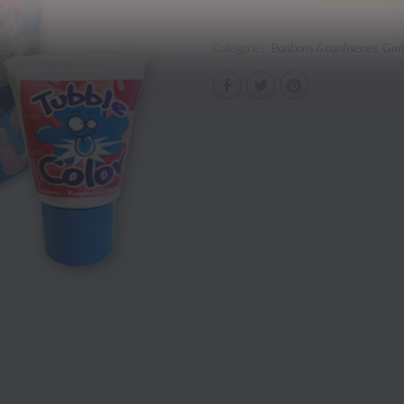
Catégories :
Bonbons & confiseries
,
Gu