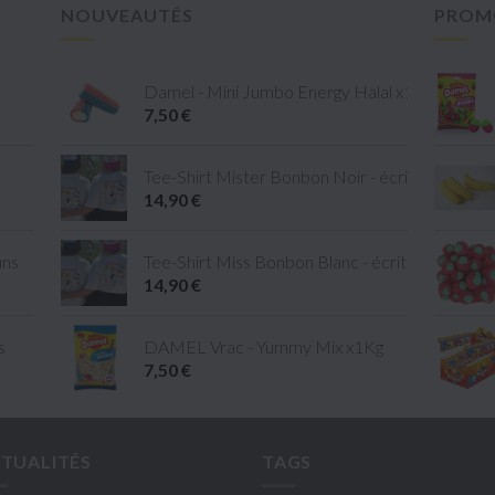
NOUVEAUTÉS
PROM
Damel - Mini Jumbo Energy Halal x1kg
7,50 €
Tee-Shirt Mister Bonbon Noir - écriture Blanc - 
14,90 €
uns
Tee-Shirt Miss Bonbon Blanc - écriture Rose - ta
14,90 €
s
DAMEL Vrac - Yummy Mix x1Kg
7,50 €
TUALITÉS
TAGS