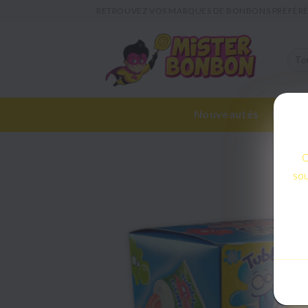
RETROUVEZ VOS MARQUES DE BONBONS PRÉFÉRÉ
Nouveautés
Bonbon
C
sou
C
sou