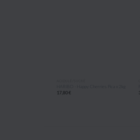
ÇU RAPIDE
APERÇU RAPIDE
ACIDULÉ/SUCRÉ
GÉL
ese 30gr x20uns
HARIBO - Happy Cherries Pica x 2kg
FIN
17,80 €
33 