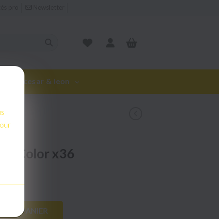
ès pro
Newsletter
rie de cesar & leon
us
pour
us
RIES
pour
6
um Color x36
R AU PANIER