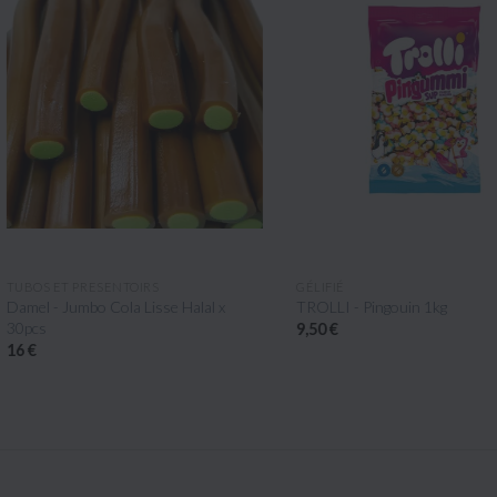
APERÇU RAPIDE
APERÇU RAPIDE
OS ET PRESENTOIRS
GÉLIFIÉ
el - Jumbo Cola Lisse Halal x
TROLLI - Pingouin 1kg
cs
9,50 €
€