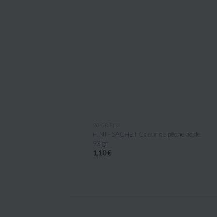
ÇU RAPIDE
APERÇU RAPIDE
90 GR FINI
TUB
90 gr
FINI - SACHET Coeur de pêche acide
Dam
90 gr
30p
1,10 €
16 