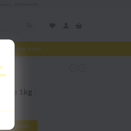
ès pro
Newsletter
rie de cesar & leon
us
pour
us
RIES
pour
acula 1kg
R AU PANIER