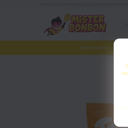
RETROUVEZ VOS MARQUES DE BONBONS PRÉFÉRÉ
Nouveautés
Bonbon
C
sou
C
sou