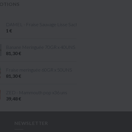
OTIONS
DAMEL - Fraise Sauvage Lisse Sachet 80gr
1 €
taille M
Banane Meringuée 70GR x 40UNS
81,30 €
ille L
Fraise meringuée 60GR x 50UNS
81,30 €
ZED - Mammouth pop x36 uns
39,48 €
NEWSLETTER