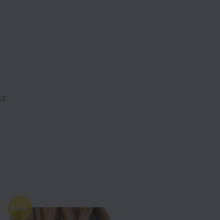
LE
New