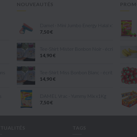
NOUVEAUTÉS
PROM
Damel - Mini Jumbo Energy Halal x1kg
7,50 €
Tee-Shirt Mister Bonbon Noir - écriture Blanc - 
14,90 €
uns
Tee-Shirt Miss Bonbon Blanc - écriture Rose - ta
14,90 €
s
DAMEL Vrac - Yummy Mix x1Kg
7,50 €
TUALITÉS
TAGS