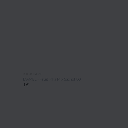
APERÇU RAPIDE
APERÇU R
80 GR DAMEL
SUCETTE
DAMEL - Fruit Pika Mix Sachet 80gr
Chupa Chups x120
1 €
26,80 €