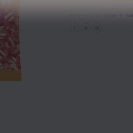
Catégories :
Bonbons & confiseries
,
Bonb