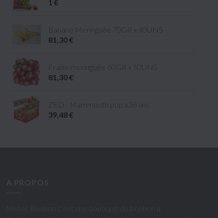
1 €
Banane Meringuée 70GR x 40UNS
81,30 €
Fraise meringuée 60GR x 50UNS
81,30 €
ZED - Mammouth pop x36 uns
39,48 €
A PROPOS
Mister Bonbon c’est une boutique de bonbon à