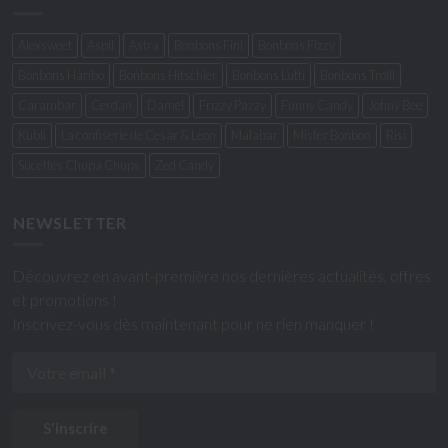
Alexsweet
Aspil
Astra
Bonbons Fini
Bonbons Fizzy
Bonbons Haribo
Bonbons Hitschler
Bonbons Lutti
Bonbons Trolli
Carambar
Cerdan
Damel
Frizzy Pazzy
Funny Candy
Johny Bee
Kubli
La confiserie de Cesar & Leon
Malabar
Mister Bonbon
Risi
Sucettes Chupa Chups
Zed Candy
NEWSLETTER
Découvrez en avant-première nos dernières actualités, offres
et promotions !
Inscrivez-vous dès maintenant pour ne rien manquer !
S'inscrire