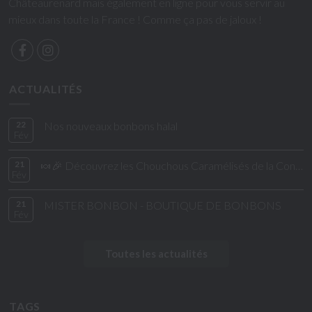
Châteaurenard mais également en ligne pour vous servir au
mieux dans toute la France ! Comme ça pas de jaloux !
ACTUALITÉS
22
Nos nouveaux bonbons halal
Fév
21
🍬🎉 Découvrez les Chouchous Caramélisés de la Confiserie de César & Léon ! 🎉🍬
Fév
21
MISTER BONBON - BOUTIQUE DE BONBONS
Fév
Toutes les actualités
TAGS