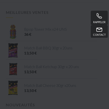
MEILLEURES VENTES
RAPPELER
Bpop Tower Mix x24 UNS
36 €
CONTACT
Match Ball BBQ 30gr x 20uns
13,50 €
Match Ball Ketchup 30gr x 20 uns
13,50 €
Match Ball Cheese 30gr x20uns
13,50 €
NOUVEAUTÉS