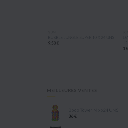
ÇU RAPIDE
APERÇU RAPIDE
ALAL
GUM
80 
 Toupie x1kg
BUBBLE JUNGLE SUPER 10 X 24 UNS
DAM
12 
9,50 €
1 €
MEILLEURES VENTES
Bpop Tower Mix x24 UNS
36 €