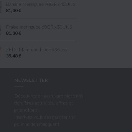
taille M
Banane Meringuée 70GR x 40UNS
81,30 €
ille L
Fraise meringuée 60GR x 50UNS
81,30 €
ZED - Mammouth pop x36 uns
39,48 €
NEWSLETTER
Découvrez en avant-première nos
dernières actualités, offres et
promotions !
Inscrivez-vous dès maintenant
pour ne rien manquer !