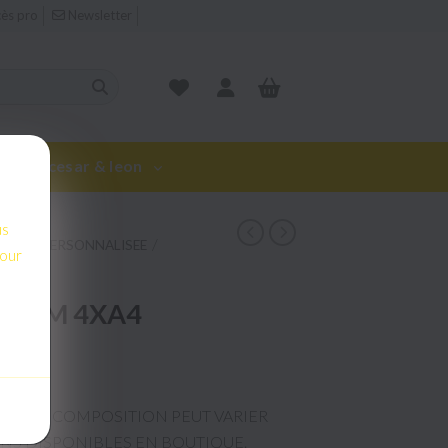
ès pro
Newsletter
rie de cesar & leon
us
pour
us
TION PERSONNALISEE
pour
N OM 4XA4
E, LA COMPOSITION PEUT VARIER
S DISPONIBLES EN BOUTIQUE.