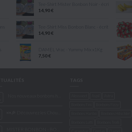
Tee-Shirt Mister Bonbon Noir - écriture Blanc - 
14,90 €
uns
Tee-Shirt Miss Bonbon Blanc - écriture Rose - ta
14,90 €
s
DAMEL Vrac - Yummy Mix x1Kg
7,50 €
TUALITÉS
TAGS
2
Nos nouveaux bonbons halal
Alexsweet
Aspil
Astra
v
Bonbons Fini
Bonbons Fizzy
🍬🎉 Découvrez les Chouchous Caramélisés de la Confiserie de César & Léon ! 🎉🍬
Bonbons Haribo
Bonbons Hitschler
v
Bonbons Lutti
Bonbons Trolli
MISTER BONBON - BOUTIQUE DE BONBONS
Carambar
Cerdan
Damel