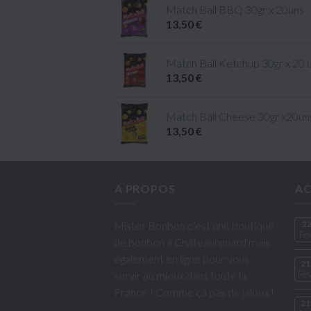
Match Ball BBQ 30gr x 20uns
13,50 €
Match Ball Ketchup 30gr x 20 
13,50 €
Match Ball Cheese 30gr x20un
13,50 €
A PROPOS
AC
Mister Bonbon c’est une boutique
2
Fé
de bonbon à Châteaurenard mais
également en ligne pour vous
21
Fé
servir au mieux dans toute la
France ! Comme ça pas de jaloux !
21