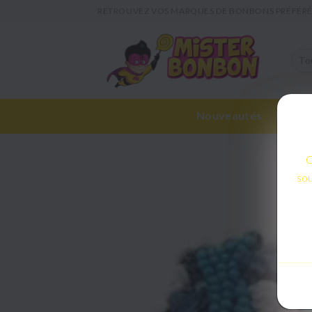
RETROUVEZ VOS MARQUES DE BONBONS PRÉFÉRÉ
Nouveautés
Bonbon
C
sou
C
sou