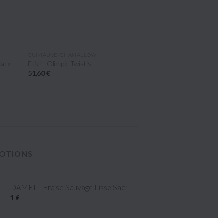
APERÇU RAPIDE
APERÇU R
GUIMAUVE/CHAMALLOW
COMPOSITION PERSON
l x
FINI - Olimpic Twistis
PLAQUE BONBON P
4xA4
51,60 €
58 €
OTIONS
DAMEL - Fraise Sauvage Lisse Sachet 80gr
1 €