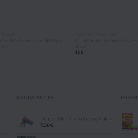
APERÇU RAPIDE
APERÇU RAPIDE
GR DAMEL
TUBOS ET PRESENTOIRS
EL 80GR - Sourprise Mix 80gr x
Damel - Jumbo Pastèque Acide Hala
uns
30pcs
16 €
NOUVEAUTÉS
PROM
Damel - Mini Jumbo Energy Halal x1kg
7,50 €