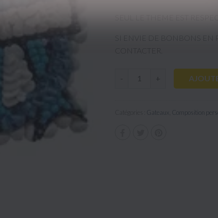
SEUL LE THEME EST RESPE
SI ENVIE DE BONBONS EN 
CONTACTER.
AJOUTE
-
+
Catégories :
Gateaux
,
Composition pers