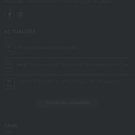
mieux dans toute la France ! Comme ça pas de jaloux !
ACTUALITÉS
22
Nos nouveaux bonbons halal
Fév
21
🍬🎉 Découvrez les Chouchous Caramélisés de la Confiserie de César & Léon ! 🎉🍬
Fév
21
MISTER BONBON - BOUTIQUE DE BONBONS
Fév
Toutes les actualités
TAGS