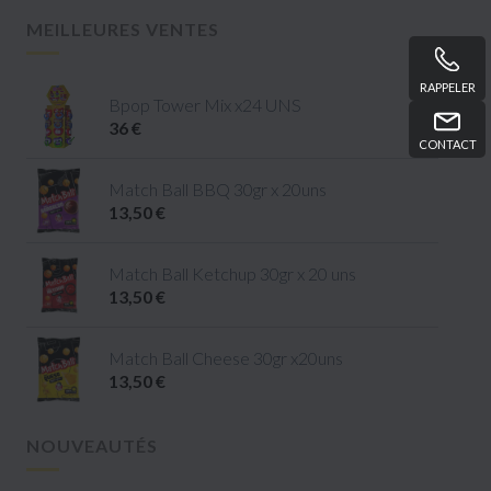
MEILLEURES VENTES
RAPPELER
Bpop Tower Mix x24 UNS
36 €
CONTACT
Match Ball BBQ 30gr x 20uns
13,50 €
Match Ball Ketchup 30gr x 20 uns
13,50 €
Match Ball Cheese 30gr x20uns
13,50 €
NOUVEAUTÉS