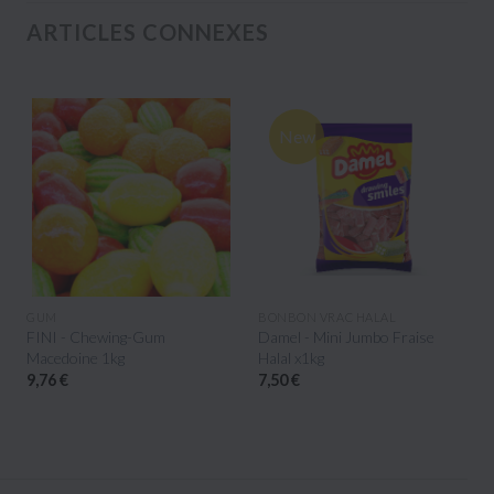
ARTICLES CONNEXES
New
APERÇU RAPIDE
APERÇU RAPIDE
GUM
BONBON VRAC HALAL
FINI - Chewing-Gum
Damel - Mini Jumbo Fraise
Macedoine 1kg
Halal x1kg
9,76 €
7,50 €