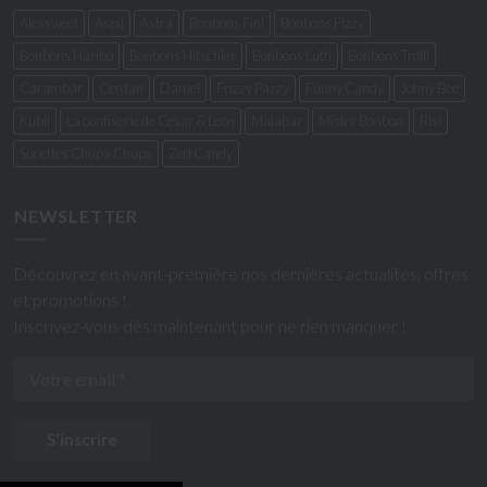
Alexsweet
Aspil
Astra
Bonbons Fini
Bonbons Fizzy
Bonbons Haribo
Bonbons Hitschler
Bonbons Lutti
Bonbons Trolli
Carambar
Cerdan
Damel
Frizzy Pazzy
Funny Candy
Johny Bee
Kubli
La confiserie de Cesar & Leon
Malabar
Mister Bonbon
Risi
Sucettes Chupa Chups
Zed Candy
NEWSLETTER
Découvrez en avant-première nos dernières actualités, offres
et promotions !
Inscrivez-vous dès maintenant pour ne rien manquer !
S'inscrire