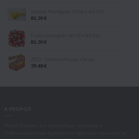
Banane Meringuée 70GR x 40UNS
81,30 €
Fraise meringuée 60GR x 50UNS
81,30 €
ZED - Mammouth pop x36 uns
39,48 €
A PROPOS
Mister Bonbon c’est une boutique de bonbon à
Châteaurenard mais également en ligne pour vous servir au