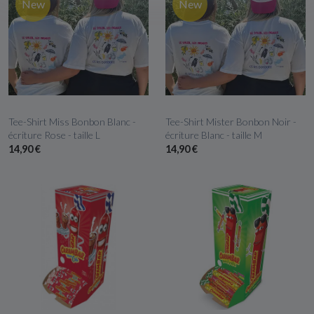
New
New
APERÇU RAPIDE
APERÇU RAPIDE
Tee-Shirt Miss Bonbon Blanc -
Tee-Shirt Mister Bonbon Noir -
écriture Rose - taille L
écriture Blanc - taille M
14,90 €
14,90 €