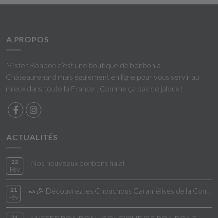
A PROPOS
Mister Bonbon c’est une boutique de bonbon à
Châteaurenard mais également en ligne pour vous servir au
mieux dans toute la France ! Comme ça pas de jaloux !
ACTUALITÉS
22
Nos nouveaux bonbons halal
Fév
21
🍬🎉 Découvrez les Chouchous Caramélisés de la Confiserie de César & Léon ! 🎉🍬
Fév
21