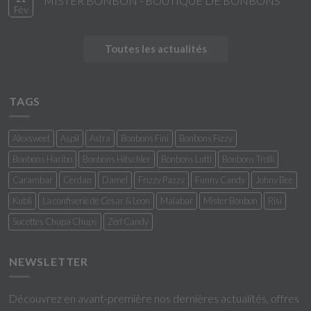
MISTER BONBON - BOUTIQUE DE BONBONS
Fév
Toutes les actualités
TAGS
Alexsweet
Aspil
Astra
Bonbons Fini
Bonbons Fizzy
Bonbons Haribo
Bonbons Hitschler
Bonbons Lutti
Bonbons Trolli
Carambar
Cerdan
Damel
Frizzy Pazzy
Funny Candy
Johny Bee
Kubli
La confiserie de Cesar & Leon
Malabar
Mister Bonbon
Risi
Sucettes Chupa Chups
Zed Candy
NEWSLETTER
Découvrez en avant-première nos dernières actualités, offres