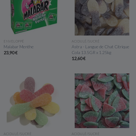
APERÇU RAPIDE
APERÇU RAPIDE
ENVELOPPÉ
ACIDULÉ/SUCRÉ
Malabar Menthe
Astra - Langue de Chat Citrique
Cola 13.5GR x 1.25kg
23,90 €
12,60 €
APERÇU RAPIDE
APERÇU RAPIDE
ACIDULÉ/SUCRÉ
ACIDULÉ/SUCRÉ