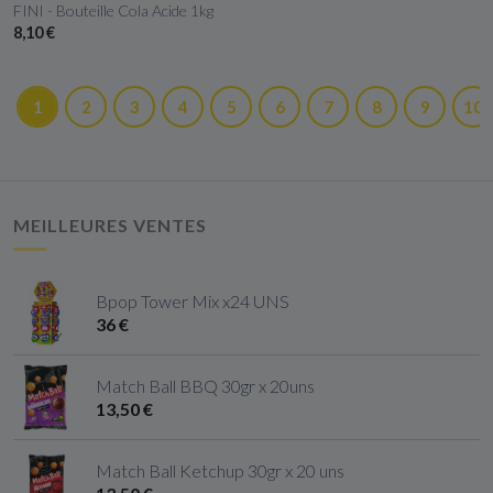
FINI - Bouteille Cola Acide 1kg
8,10 €
1
2
3
4
5
6
7
8
9
10
MEILLEURES VENTES
Bpop Tower Mix x24 UNS
36 €
Match Ball BBQ 30gr x 20uns
13,50 €
Match Ball Ketchup 30gr x 20 uns