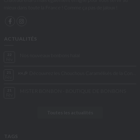
mieux dans toute la France ! Comme ça pas de jaloux !
ACTUALITÉS
22
Nos nouveaux bonbons halal
Fév
21
🍬🎉 Découvrez les Chouchous Caramélisés de la Confiserie de César & Léon ! 🎉🍬
Fév
21
MISTER BONBON - BOUTIQUE DE BONBONS
Fév
Toutes les actualités
TAGS