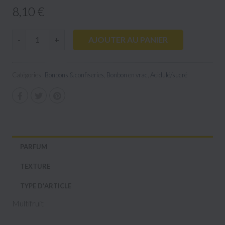
8,10 €
AJOUTER AU PANIER
-
+
Catégories :
Bonbons & confiseries
,
Bonbon en vrac
,
Acidulé/sucré
PARFUM
TEXTURE
TYPE D'ARTICLE
Multifruit