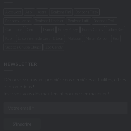
Alexsweet
Aspil
Astra
Bonbons Fini
Bonbons Fizzy
Bonbons Haribo
Bonbons Hitschler
Bonbons Lutti
Bonbons Trolli
Carambar
Cerdan
Damel
Frizzy Pazzy
Funny Candy
Johny Bee
Kubli
La confiserie de Cesar & Leon
Malabar
Mister Bonbon
Risi
Sucettes Chupa Chups
Zed Candy
NEWSLETTER
Découvrez en avant-première nos dernières actualités, offres
et promotions !
Inscrivez-vous dès maintenant pour ne rien manquer !
S'inscrire