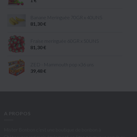
1 €
Banane Meringuée 70GR x 40UNS
81,30 €
Fraise meringuée 60GR x 50UNS
81,30 €
ZED - Mammouth pop x36 uns
39,48 €
A PROPOS
Mister Bonbon c’est une boutique de bonbon à
Châteaurenard mais également en ligne pour vous servir au