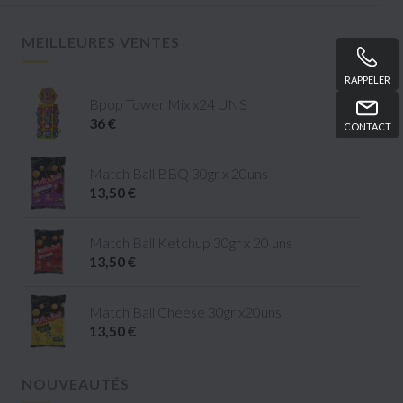
MEILLEURES VENTES
RAPPELER
Bpop Tower Mix x24 UNS
36 €
CONTACT
Match Ball BBQ 30gr x 20uns
13,50 €
Match Ball Ketchup 30gr x 20 uns
13,50 €
Match Ball Cheese 30gr x20uns
13,50 €
NOUVEAUTÉS