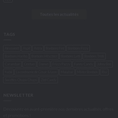
Toutes les actualités
TAGS
Alexsweet
Aspil
Astra
Bonbons Fini
Bonbons Fizzy
Bonbons Haribo
Bonbons Hitschler
Bonbons Lutti
Bonbons Trolli
Carambar
Cerdan
Damel
Frizzy Pazzy
Funny Candy
Johny Bee
Kubli
La confiserie de Cesar & Leon
Malabar
Mister Bonbon
Risi
Sucettes Chupa Chups
Zed Candy
NEWSLETTER
Découvrez en avant-première nos dernières actualités, offres
et promotions !