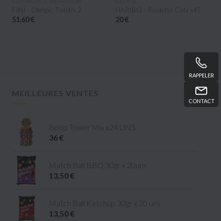
APERÇU RAPIDE
APERÇU RAPIDE
GUIMAUVE/CHAMALLOW
GÉLIFIÉ
FINI - Olimpic Twistis 2
HARIBO - Roulette Cola x45
51,60 €
20 €
RAPPELER
MEILLEURES VENTES
CONTACT
Bpop Tower Mix x24 UNS
36 €
Match Ball BBQ 30gr x 20uns
13,50 €
Match Ball Ketchup 30gr x 20 uns
13,50 €