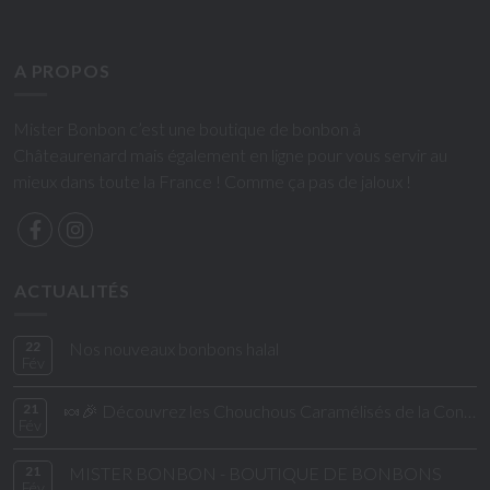
A PROPOS
Mister Bonbon c’est une boutique de bonbon à
Châteaurenard mais également en ligne pour vous servir au
mieux dans toute la France ! Comme ça pas de jaloux !
ACTUALITÉS
22
Nos nouveaux bonbons halal
Fév
21
🍬🎉 Découvrez les Chouchous Caramélisés de la Confiserie de César & Léon ! 🎉🍬
Fév
21
MISTER BONBON - BOUTIQUE DE BONBONS
Fév