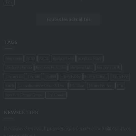
Fév
Toutes les actualités
TAGS
Alexsweet
Aspil
Astra
Bonbons Fini
Bonbons Fizzy
Bonbons Haribo
Bonbons Hitschler
Bonbons Lutti
Bonbons Trolli
Carambar
Cerdan
Damel
Frizzy Pazzy
Funny Candy
Johny Bee
Kubli
La confiserie de Cesar & Leon
Malabar
Mister Bonbon
Risi
Sucettes Chupa Chups
Zed Candy
NEWSLETTER
Découvrez en avant-première nos dernières actualités, offres
et promotions !