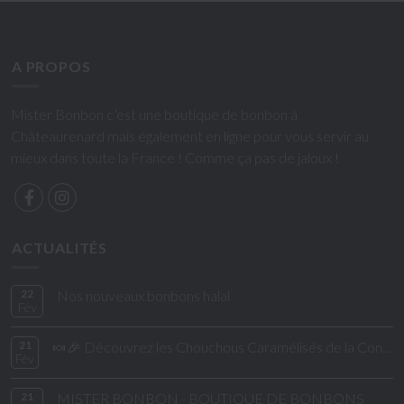
A PROPOS
Mister Bonbon c’est une boutique de bonbon à
Châteaurenard mais également en ligne pour vous servir au
mieux dans toute la France ! Comme ça pas de jaloux !
ACTUALITÉS
22
Nos nouveaux bonbons halal
Fév
21
🍬🎉 Découvrez les Chouchous Caramélisés de la Confiserie de César & Léon ! 🎉🍬
Fév
21
MISTER BONBON - BOUTIQUE DE BONBONS