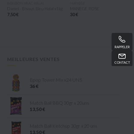
APERÇU RAPIDE
APERÇU RAPIDE
BONBON VRAC HALAL
MANEGE
Damel - Bisous Bleu Halal x1kg
MANEGE ROSE
7,50 €
30 €
RAPPELER
MEILLEURES VENTES
CONTACT
Bpop Tower Mix x24 UNS
36 €
Match Ball BBQ 30gr x 20uns
13,50 €
Match Ball Ketchup 30gr x 20 uns
13,50 €