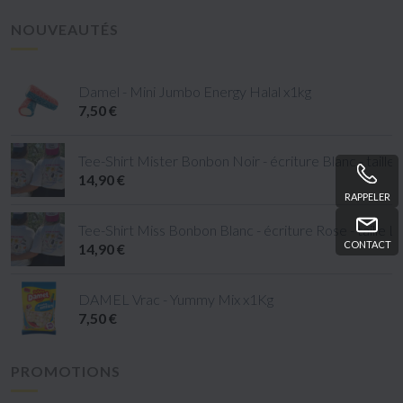
NOUVEAUTÉS
Damel - Mini Jumbo Energy Halal x1kg
7,50 €
Tee-Shirt Mister Bonbon Noir - écriture Blanc - taille
14,90 €
RAPPELER
Tee-Shirt Miss Bonbon Blanc - écriture Rose - taille L
CONTACT
14,90 €
DAMEL Vrac - Yummy Mix x1Kg
7,50 €
PROMOTIONS