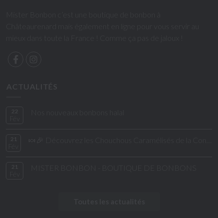
Mister Bonbon c’est une boutique de bonbon à
Châteaurenard mais également en ligne pour vous servir au
mieux dans toute la France ! Comme ça pas de jaloux !
ACTUALITÉS
22
Nos nouveaux bonbons halal
Fév
21
🍬🎉 Découvrez les Chouchous Caramélisés de la Confiserie de César & Léon ! 🎉🍬
Fév
21
MISTER BONBON - BOUTIQUE DE BONBONS
Fév
Toutes les actualités