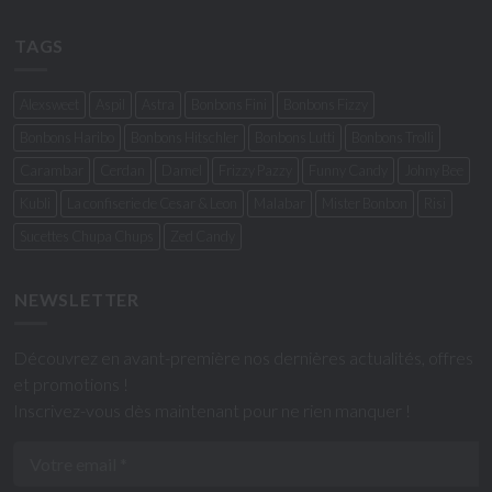
TAGS
Alexsweet
Aspil
Astra
Bonbons Fini
Bonbons Fizzy
Bonbons Haribo
Bonbons Hitschler
Bonbons Lutti
Bonbons Trolli
Carambar
Cerdan
Damel
Frizzy Pazzy
Funny Candy
Johny Bee
Kubli
La confiserie de Cesar & Leon
Malabar
Mister Bonbon
Risi
Sucettes Chupa Chups
Zed Candy
NEWSLETTER
Découvrez en avant-première nos dernières actualités, offres
et promotions !
Inscrivez-vous dès maintenant pour ne rien manquer !