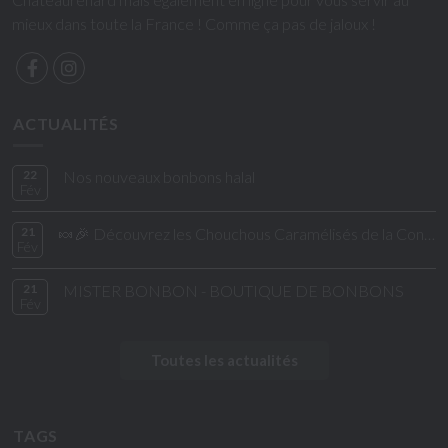
mieux dans toute la France ! Comme ça pas de jaloux !
ACTUALITÉS
22
Nos nouveaux bonbons halal
Fév
21
🍬🎉 Découvrez les Chouchous Caramélisés de la Confiserie de César & Léon ! 🎉🍬
Fév
21
MISTER BONBON - BOUTIQUE DE BONBONS
Fév
Toutes les actualités
TAGS