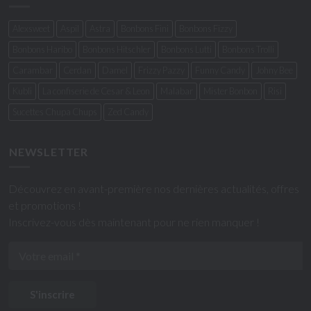
Alexsweet
Aspil
Astra
Bonbons Fini
Bonbons Fizzy
Bonbons Haribo
Bonbons Hitschler
Bonbons Lutti
Bonbons Trolli
Carambar
Cerdan
Damel
Frizzy Pazzy
Funny Candy
Johny Bee
Kubli
La confiserie de Cesar & Leon
Malabar
Mister Bonbon
Risi
Sucettes Chupa Chups
Zed Candy
NEWSLETTER
Découvrez en avant-première nos dernières actualités, offres
et promotions !
Inscrivez-vous dès maintenant pour ne rien manquer !
S'inscrire