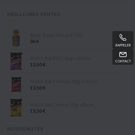
MEILLEURES VENTES
Bpop Tower Mix x24 UNS
36 €
RAPPELER
Match Ball BBQ 30gr x 20uns
CONTACT
13,50 €
Match Ball Ketchup 30gr x 20 uns
13,50 €
Match Ball Cheese 30gr x20uns
13,50 €
NOUVEAUTÉS