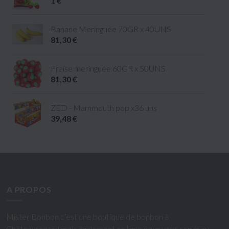
1 €
Banane Meringuée 70GR x 40UNS
81,30 €
Fraise meringuée 60GR x 50UNS
81,30 €
ZED - Mammouth pop x36 uns
39,48 €
A PROPOS
Mister Bonbon c’est une boutique de bonbon à
Châteaurenard mais également en ligne pour vous servir au